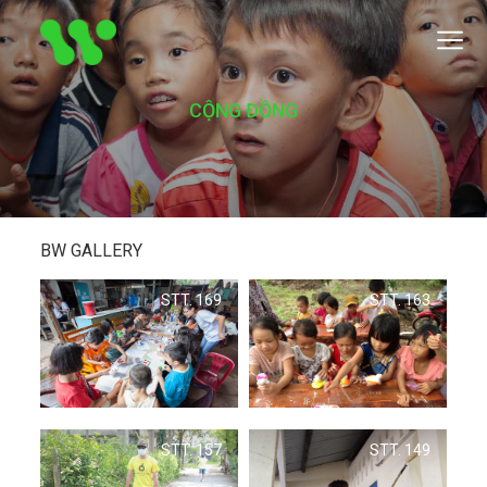
CỘNG ĐỒNG
BW GALLERY
STT. 169
STT. 163
STT. 157
STT. 149