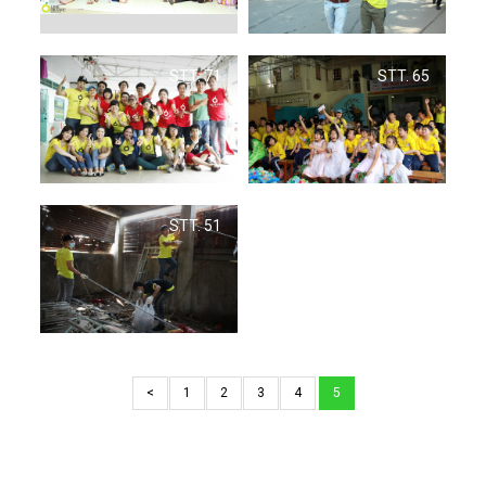
STT. 71
STT. 65
STT. 51
<
1
2
3
4
5