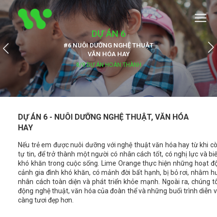
DỰ ÁN 6
#6 NUÔI DƯỠNG NGHỆ THUẬT
VĂN HÓA HAY
8/9 DỰ ÁN HOÀN THÀNH
DỰ ÁN 6 - NUÔI DƯỠNG NGHỆ THUẬT, VĂN HÓA
HAY
Nếu trẻ em được nuôi dưỡng với nghệ thuật văn hóa hay từ khi cò
tự tin, để trở thành một người có nhân cách tốt, có nghị lực và b
khó khăn trong cuộc sống. Lime Orange thực hiện những hoạt 
cảnh gia đình khó khăn, có mảnh đời bất hạnh, bị bỏ rơi, nhằm
nhân cách toàn diện và phát triển khỏe mạnh. Ngoài ra, chúng tô
động nghệ thuật, văn hóa của đoàn thể và những buổi trình diễn v
càng tươi đẹp hơn.