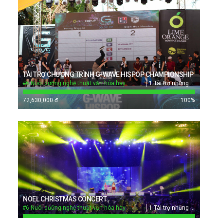
TÀI TRỢ CHƯƠNG TRÌNH G-WAVE HISPOP CHAMPIONSHIP
#6 Nuôi dưỡng nghệ thuật văn hóa hay
1 Tài trợ những nghệ nhân và các đoàn thể văn hóa nghệ thuật
72,630,000 đ
100
%
NOEL CHRISTMAS CONCERT
#6 Nuôi dưỡng nghệ thuật văn hóa hay
1 Tài trợ những nghệ nhân và các đoàn thể văn hóa nghệ thuật