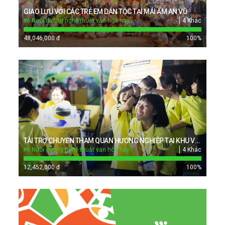
GIAO LƯU VỚI CÁC TRẺ EM DÂN TỘC TẠI MÁI ẤM AN VŨ
#6 Nuôi dưỡng nghệ thuật văn hóa hay
4 Khác
48,046,000 đ
100
%
TÀI TRỢ CHUYẾN THAM QUAN HƯỚNG NGHIỆP TẠI KHU VUI CHƠI HƯỚNG NGHIỆP LỚN NHẤT CHÂU Á - VIETOPIA CHO TRẺ EM CÁC MÁI ẤM
#6 Nuôi dưỡng nghệ thuật văn hóa hay
4 Khác
12,452,000 đ
100
%