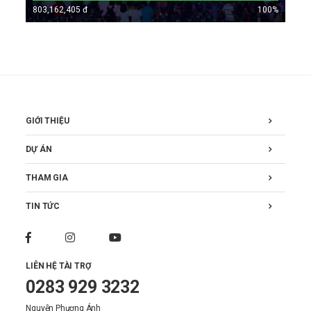
803,162,405 đ
100
%
GIỚI THIỆU
DỰ ÁN
THAM GIA
TIN TỨC
LIÊN HỆ TÀI TRỢ
0283 929 3232
Nguyễn Phương Ánh