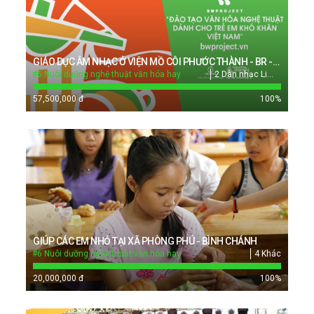
GIÁO DỤC ÂM NHẠC Ở VIỆN MỒ CÔI PHƯỚC THÀNH - BR - VT
#6 Nuôi dưỡng nghệ thuật văn hóa hay
2 Dàn nhạc Lime Orange
57,500,000 đ
100
%
GIÚP CÁC EM NHỎ TẠI XÃ PHÒNG PHÚ - BÌNH CHÁNH
#6 Nuôi dưỡng nghệ thuật văn hóa hay
4 Khác
20,000,000 đ
100
%