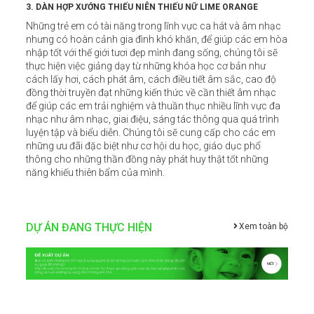
3. DÀN HỢP XƯỚNG THIẾU NIÊN THIẾU NỮ LIME ORANGE
Những trẻ em có tài năng trong lĩnh vực ca hát và âm nhạc
nhưng có hoàn cảnh gia đình khó khăn, để giúp các em hòa
nhập tốt với thế giới tươi đẹp mình đang sống, chúng tôi sẽ
thực hiện việc giảng dạy từ những khóa học cơ bản như
cách lấy hơi, cách phát âm, cách điều tiết âm sắc, cao độ
đồng thời truyền đạt những kiến thức về cần thiết âm nhạc
để giúp các em trải nghiệm và thuần thục nhiều lĩnh vực đa
nhạc như âm nhạc, giai điệu, sáng tác thông qua quá trình
luyện tập và biểu diễn. Chúng tôi sẽ cung cấp cho các em
những ưu đãi đặc biệt như cơ hội du học, giáo dục phổ
thông cho những thần đồng này phát huy thật tốt những
năng khiếu thiên bẩm của mình.
DỰ ÁN ĐANG THỰC HIỆN
Xem toàn bộ