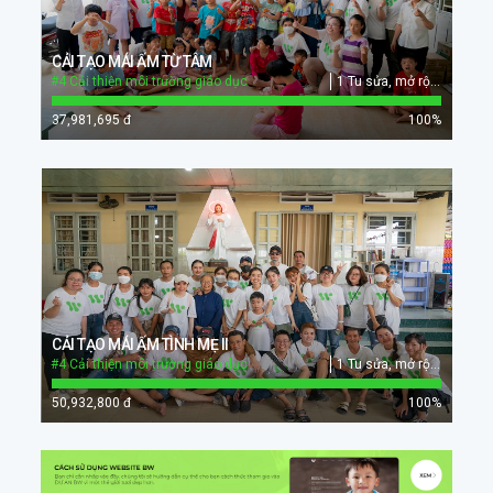
CẢI TẠO MÁI ẤM TỪ TÂM
#4 Cải thiện môi trường giáo dục
1 Tu sửa, mở rộng cơ sở giáo dục
37,981,695 đ
100
%
CẢI TẠO MÁI ẤM TÌNH MẸ II
#4 Cải thiện môi trường giáo dục
1 Tu sửa, mở rộng cơ sở giáo dục
50,932,800 đ
100
%