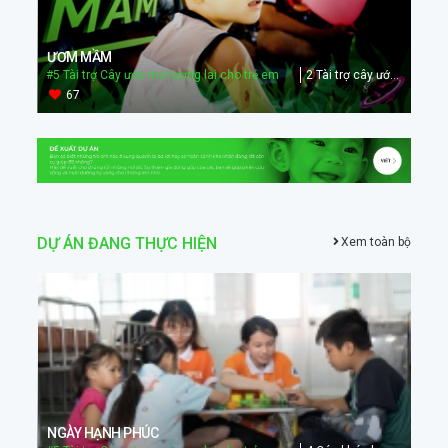
ƯƠM MẦM
#5 Tài trợ Cây ước mơ tương lai cho trẻ em
2 Tài trợ cây ước mơ Toán học, Khoa học, Tin học, Vật lý
67
DỰ ÁN ĐANG THỰC HIỆN
Xem toàn bộ
NGÀY HẠNH PHÚC