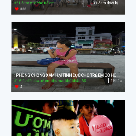
#2 Hỗ trợ y tế cho trẻ em
3 Hỗ trợ thiết bị y tế và dụng cụ hỗ trợ y tế
338
: PHÒNG CHỐNG XÂM HẠI TÌNH DỤC CHO TRẺ EM CÓ HOÀN CẢNH ĐẶC BIỆT TỪ 6 ĐẾN 15 TUỔI TRÊN ĐỊA BÀN TP.LONG XUYÊN, TỈNH AN GIANG
#1 Giúp đỡ các trẻ em khu vực khó khăn ASEAN
4 Khác
4