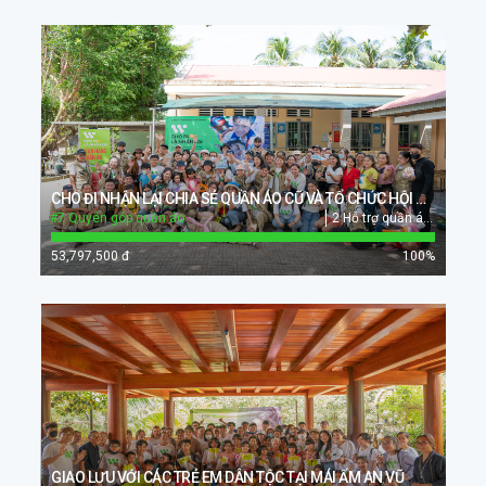
CHO ĐI NHẬN LẠI CHIA SẺ QUẦN ÁO CŨ VÀ TỔ CHỨC HỘI CHỢ TẠI TRƯỜNG TIỂU HỌC SUỐI ĐÁ A
#7 Quyên góp quần áo
2 Hỗ trợ quần áo cho trẻ em
53,797,500 đ
100
%
GIAO LƯU VỚI CÁC TRẺ EM DÂN TỘC TẠI MÁI ẤM AN VŨ