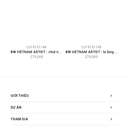
LU19151146
LU19151145
BW VIETNAM ARTIST - chút nắng mưa
BW VIETNAM ARTIST - lơ lửng tôi
279,000
279,000
GIỚI THIỆU
DỰ ÁN
THAM GIA