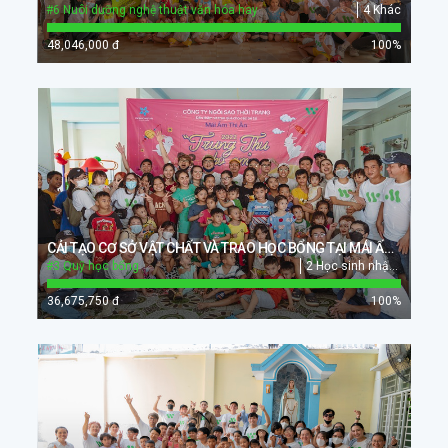
#6 Nuôi dưỡng nghệ thuật văn hóa hay
4 Khác
48,046,000 đ
100
%
CẢI TẠO CƠ SỞ VẬT CHẤT VÀ TRAO HỌC BỔNG TẠI MÁI ẤM THI ÂN
#3 Quỹ học bổng
2 Học sinh nhận học bổng Lime Orange
36,675,750 đ
100
%