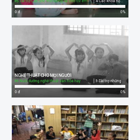
#5 Tài trợ Cây ước mơ tương lai cho trẻ em
4 Các khóa học về Kỹ năng sống, Giá trị sống
0 đ
0
%
NGHỆ THUẬT CHO MỌI NGƯỜI
#6 Nuôi dưỡng nghệ thuật văn hóa hay
1 Tài trợ những nghệ nhân và các đoàn thể văn hóa nghệ thuật
0 đ
0
%