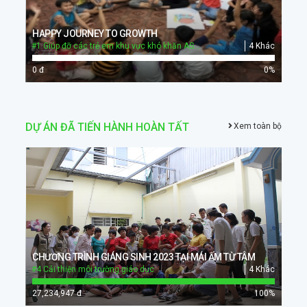
HAPPY JOURNEY TO GROWTH
#1 Giúp đỡ các trẻ em khu vực khó khăn ASEAN
4 Khác
0 đ
0
%
DỰ ÁN ĐÃ TIẾN HÀNH HOÀN TẤT
Xem toàn bộ
CHƯƠNG TRÌNH GIÁNG SINH 2023 TẠI MÁI ẤM TỪ TÂM
#4 Cải thiện môi trường giáo dục
4 Khác
27,234,947 đ
100
%