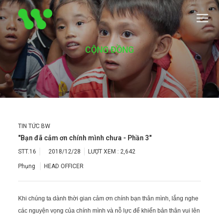
CỘNG ĐỒNG
TIN TỨC BW
"Bạn đã cảm ơn chính mình chưa - Phần 3"
STT.16
2018/12/28
LƯỢT XEM :
2,642
Phụng
HEAD OFFICER
Khi chúng ta dành thời gian cảm ơn chính bạn thân mình, lắng nghe
các nguyện vọng của chính mình và nỗ lực để khiến bản thân vui lên