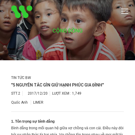
CỘNG ĐỒNG
TIN TỨC BW
"5 NGUYÊN TẮC GÌN GIỮ HẠNH PHÚC GIA ĐÌNH"
STT.2
2017/12/20
LƯỢT XEM :
1,749
Quốc Anh
LIMER
1. Tôn trọng sự bình đẳng
Bình đẳng trong mối quan hệ giữa vợ chồng và con cái.
Điều này đòi
hỏi sự nhận thức từ hai phía. Vợ chồng tôn trọng nhau về mọi mặt từ