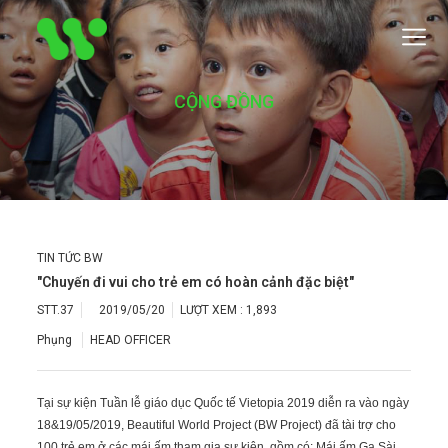
CỘNG ĐỒNG
TIN TỨC BW
"Chuyến đi vui cho trẻ em có hoàn cảnh đặc biệt"
STT.37
2019/05/20
LƯỢT XEM :
1,893
Phụng
HEAD OFFICER
Tại sự kiện Tuần lễ giáo dục Quốc tế Vietopia 2019 diễn ra vào ngày
18&19/05/2019, Beautiful World Project (BW Project) đã tài trợ cho
100 trẻ em ở các mái ấm tham gia sự kiện, gồm có: Mái ấm Ga Sài