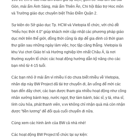
Gòn, mái ấm Ánh Sáng, mái ấm Thiên Ân, Chi hội Bảo trợ Hoc môn
và Trường giáo dục chuyên biệt Thảo Điền Quận 2.
Sự kiện do Sở giáo dục Tp. HCM và Vietopia tổ chức, với chủ đề
"Hiếu học thời 4.0" giúp khách mời cập nhật các phương pháp giáo
dục mới trên thế giới, đồng thời cũng là dịp để gia đình có thời gian
thư giãn sau những ngày làm việc, học tập căng thẳng.
Vietopia là
khu Vui chơi Giáo trí và Hướng nghiệp lớn nhất Châu Á, là nơi
thường xuyên tổ chức các hoạt động hướng dẫn kỹ năng cho các
bạn nhỏ từ 4-15 tuổi.
Các bạn nhỏ ở mái ấm vì nhiều lí do chưa biết nhiều về Vietopia,
nhân dịp này BW Project đã tài trợ chuyến đi, ăn uống để mời các
bạn đến đây chơi, các bạn được tham gia nhiều hoạt động như công
nhân xưởng bánh kẹp, nước ngọt, thợ làm bánh, bác sĩ, y tá, nha sĩ,
lính cứu hỏa, phát thanh viên, v.vv không chỉ nhận quà mà còn nhận
được "tiền lương" để đổi quà cuối chuyến đi nữa.
Cùng xem các hình ảnh của BW cả nhà nhé!
Các hoạt động BW Project tổ chức tại sự kiện: